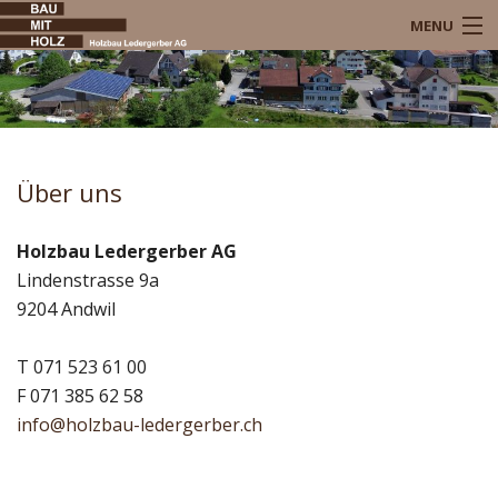
MENU
Home
Über uns
Über uns
Für Sie
News
Holzbau Ledergerber AG
Lindenstrasse 9a
Kontakt
9204 Andwil
T 071 523 61 00
F 071 385 62 58
info@holzbau-ledergerber.ch